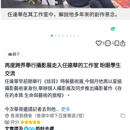
3
0
親子
再度跨界舉行攝影展走入任達華的工作室 盼跟學生
交流
任達華早前剛舉行《炫目》時裝藝術展,今個月他再以星級
攝影藝術家身份,舉辦個人攝影展及同步推出攝影著作《存
在的本質:生命與藝術的旅程》。
今次華哥邀請記者去到他
...
更多
香港藝穗會（香港中環下亞厘畢道2號）
評分
文章提及
的好去處