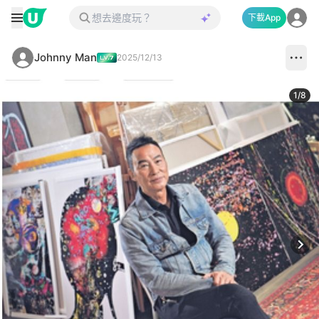
下載App
Johnny Man
2025/12/13
1
/
8
Next