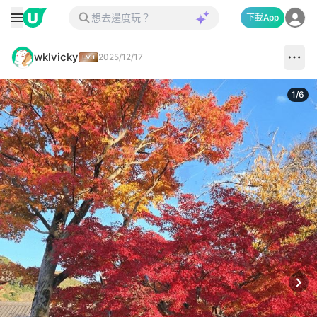
下載App
wklvicky
2025/12/17
1
/
6
Next