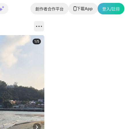
下載App
創作者合作平台
登入/註冊
1
/
5