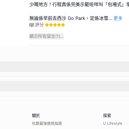
少嘅地方！行程真係完美示範咗咩叫「包場式」享
無論係早前去西沙 Go Park，定係冰雪
...
更多
評分
顯示所有留言(
1
)...
關於
探索
社群最強使用指南
U Lifestyle