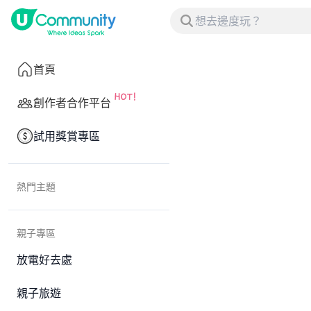
首頁
創作者合作平台
試用獎賞專區
熱門主題
親子專區
放電好去處
親子旅遊