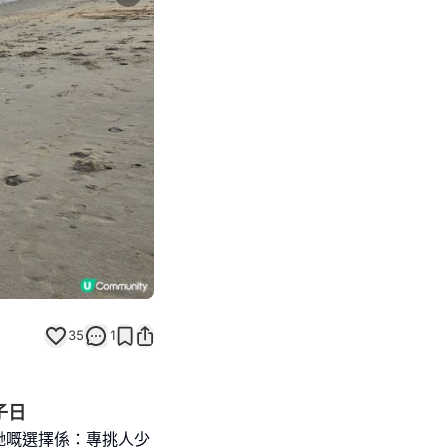
Next slide
35
1
子日
哋嘅選擇係：專挑人少