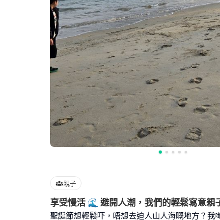
親子
享受慢活 🌊 避開人潮，我們的輕鬆寫意親
聖誕節想輕鬆吓，唔想去迫人山人海嘅地方？我