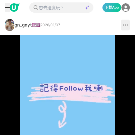
下載App
gn_gnyt
2026/01/07