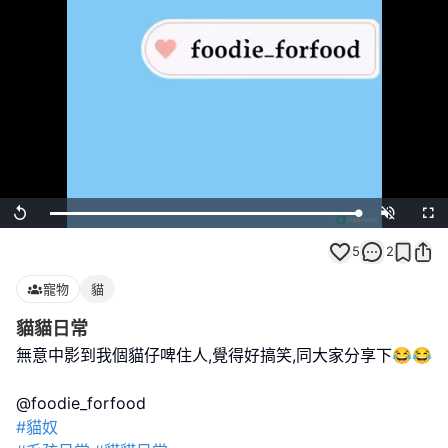
Loaded
:
Replay
Unmute
Full
100.00%
5
2
寵物
貓
貓貓日常
無意中影到我個貓仔啤住人,覺得好搞笑,同大家分享下😂😂
#貓奴