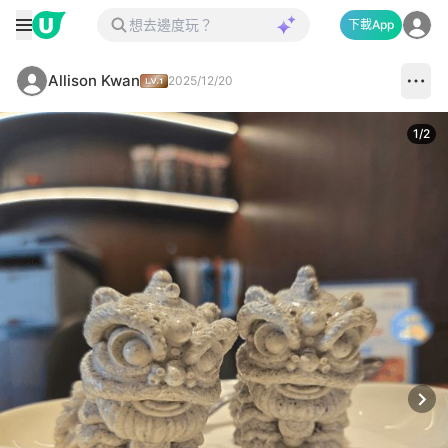
下載App
Allison Kwan
2025/12/20
1
/
2
Next