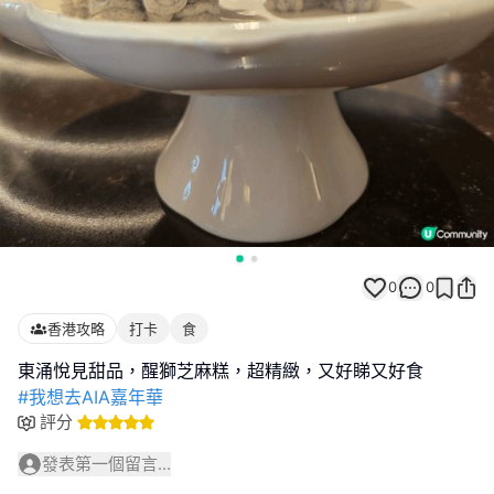
0
0
香港攻略
打卡
食
#我想去AIA嘉年華
評分
發表第一個留言...