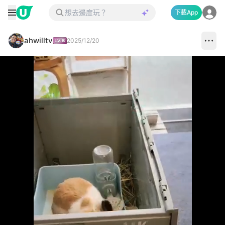
下載App
ahwilltv
2025/12/20