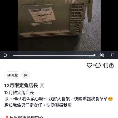
Loaded
:
Replay
Unmute
Full
100.00%
4
0
寵物
兔
12月限定兔店長 🐰
12月限定兔店長
🐰Hello! 我叫菜心呀～ 我好大食架，快啲嚟餵我食草草😍
想知我係男仔定女仔，快啲嚟探我啦
📍日出健康管理中心