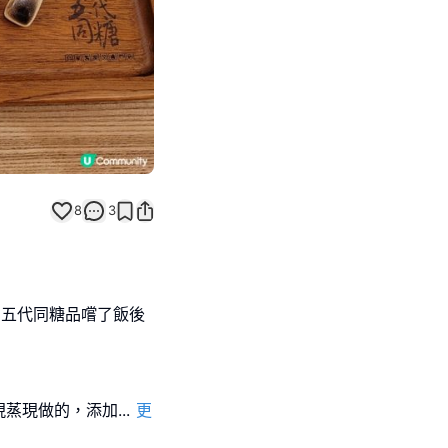
8
3
k的五代同糖品嚐了飯後
現蒸現做的，添加
...
更