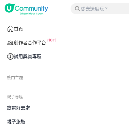
首頁
創作者合作平台
試用獎賞專區
熱門主題
親子專區
放電好去處
親子旅遊