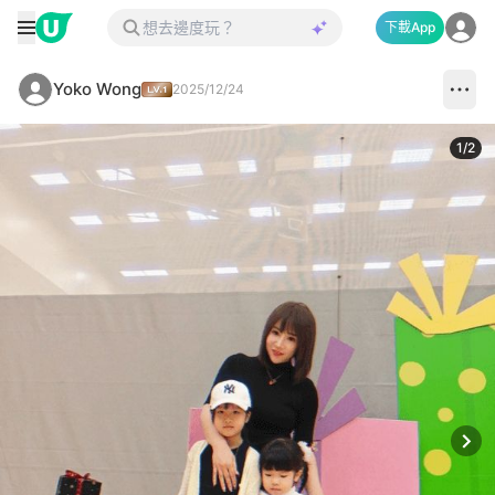
下載App
Yoko Wong
2025/12/24
1
/
2
Next