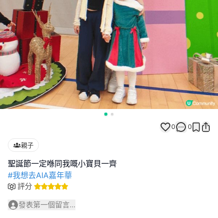
0
0
親子
#我想去AIA嘉年華
評分
發表第一個留言...