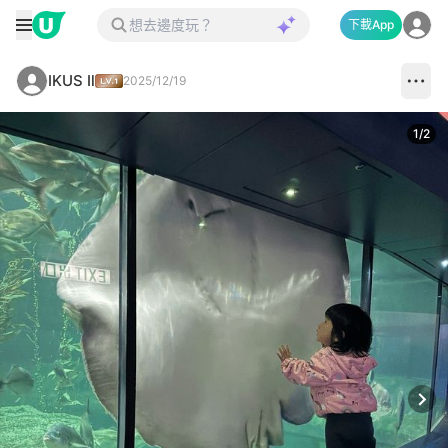
下載App
IKUS Il
2025/12/19
1
/
2
Next