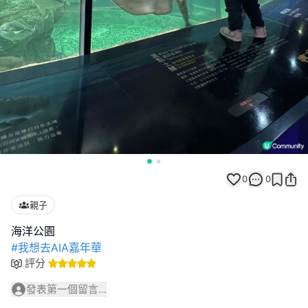
0
0
親子
#我想去AIA嘉年華
評分
發表第一個留言...