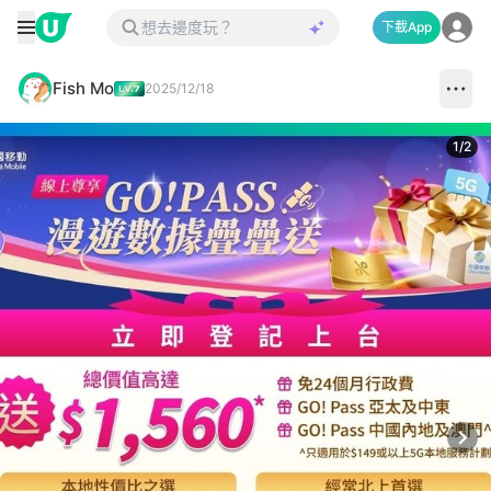
下載App
Fish Mo
2025/12/18
1
/
2
Next