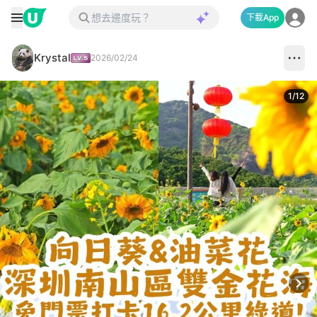
下載App
Krystal
2026/02/24
1
/
12
Next