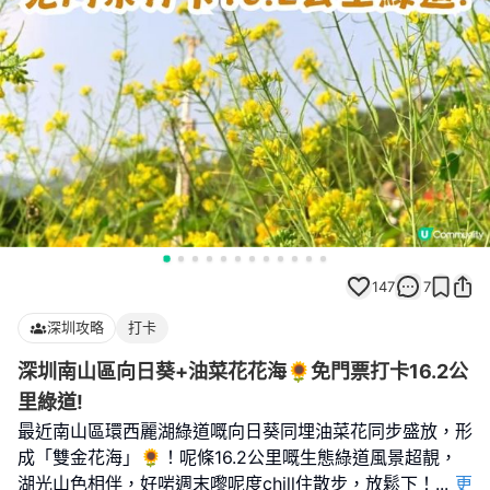
147
7
深圳攻略
打卡
深圳南山區向日葵+油菜花花海🌻免門票打卡16.2公
里綠道!
最近南山區環西麗湖綠道嘅向日葵同埋油菜花同步盛放，形
成「雙金花海」🌻！呢條16.2公里嘅生態綠道風景超靚，
湖光山色相伴，好啱週末嚟呢度chill住散步，放鬆下！
...
更