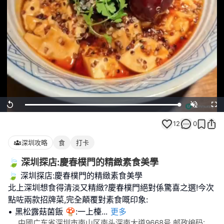
Loaded
:
Replay
Unmute
Full
100.00%
12
0
深圳攻略
食
打卡
🍃 深圳探店:慶春樸門的精緻素食美學
🍃 深圳探店:慶春樸門的精緻素食美學
北上深圳想食得清淡又精緻?慶春樸門絕對係驚喜之選!今次
點咗兩款招牌菜,完全顛覆對素食嘅印象:
• 黑松露菇菌飯 🍄:一上檯
...
更多
中國广东省深圳市南山区南头深南大道9668号 邮政编码: