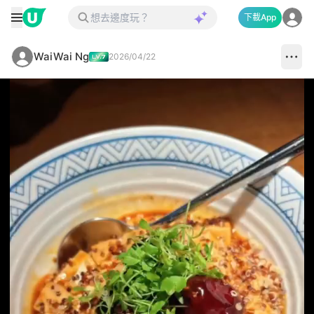
下載App
WaiWai Ng
2026/04/22