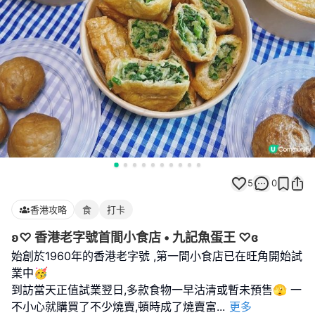
5
0
香港攻略
食
打卡
ʚ♡ 香港老字號首間小食店 • 九記魚蛋王 ♡ɞ
始創於1960年的香港老字號 ,第一間小食店已在旺角開始試
業中🥳
到訪當天正值試業翌日,多款食物一早沽清或暫未預售🫣 一
不小心就購買了不少燒賣,頓時成了燒賣富
...
更多