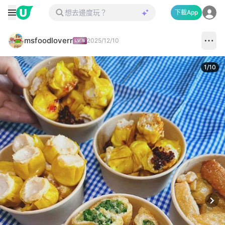
下載App
msfoodloverr
2025/12/10
1
/
10
Next