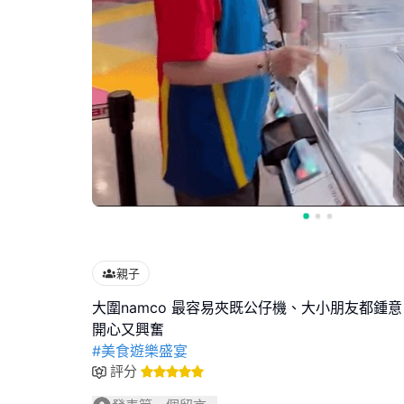
親子
大圍namco 最容易夾既公仔機、大小朋友都鍾
#美食遊樂盛宴
評分