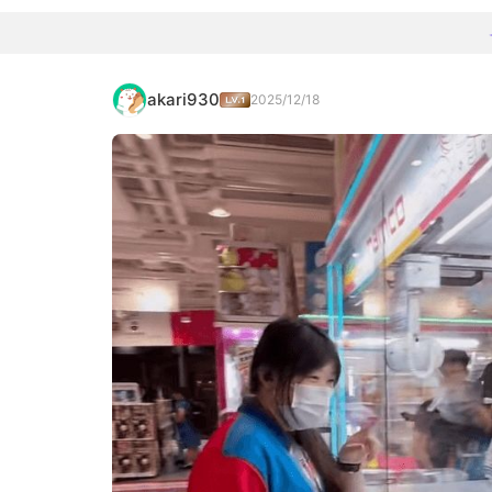
akari930
2025/12/18