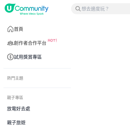
首頁
創作者合作平台
試用獎賞專區
熱門主題
親子專區
放電好去處
親子旅遊