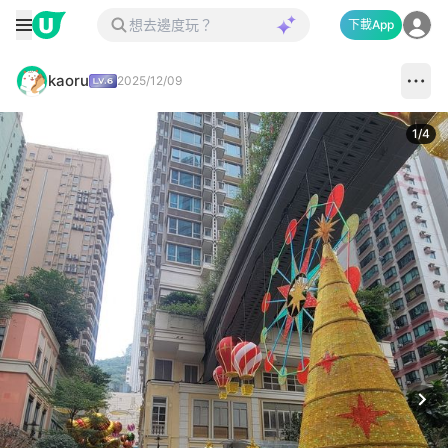
下載App
kaoru
2025/12/09
1
/
4
Next