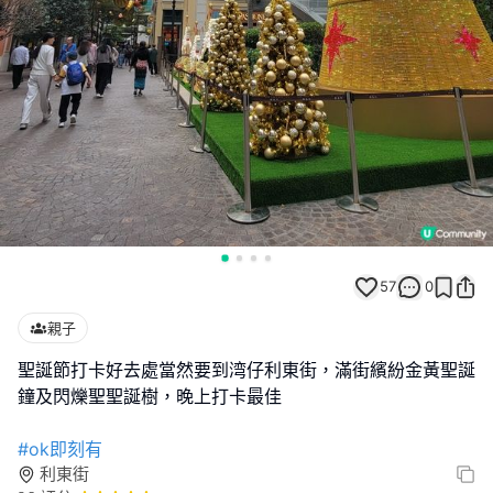
57
0
親子
聖誕節打卡好去處當然要到湾仔利東街，滿街繽紛金黃聖誕
鐘及閃爍聖聖誕樹，晚上打卡最佳
#ok即刻有
利東街