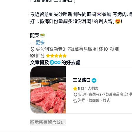
[ Samkeoli三岔路口 ]
最近留意到尖沙咀新開咗間韓國🇰🇷餐廳,有烤肉､
打卡係海鮮份量超多超澎湃嘅｢蛤蜊火鍋｣😍!
...
更多
尖沙咀寶勒巷3-7號萬事昌廣場1樓101號舖
評分
文章提及
的好去處
三岔路口
5
1
人想去
尖沙咀寶勒巷3-7號萬事昌廣場1樓
海鮮、韓國菜、韓式
顯示所有留言(
2
)...