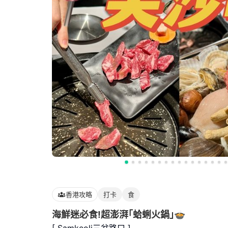
香港攻略
打卡
食
海鮮迷必食!超澎湃｢蛤蜊火鍋｣🍲