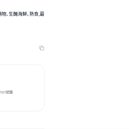
鍋物､生醃海鮮､熟食,最
101號舖