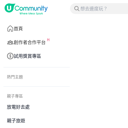
首頁
創作者合作平台
試用獎賞專區
熱門主題
親子專區
放電好去處
親子旅遊