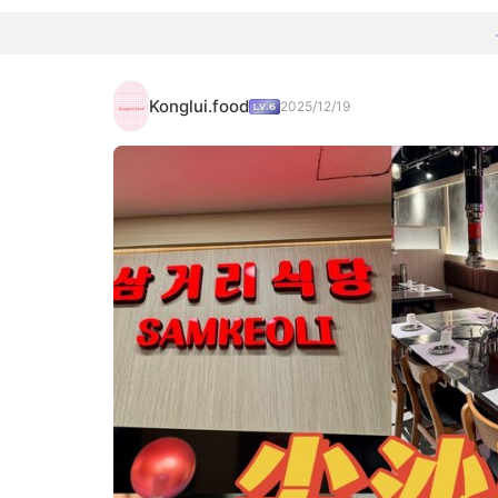
Konglui.food
2025/12/19