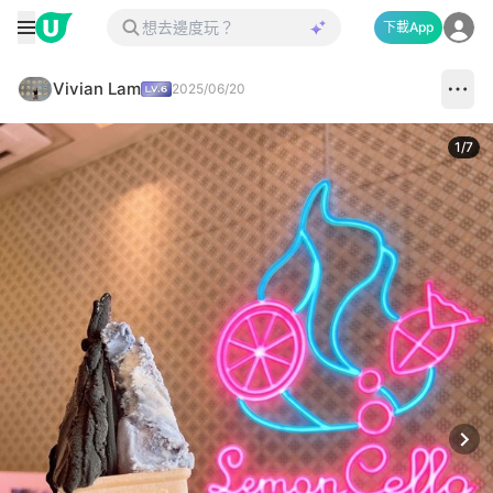
下載App
Vivian Lam
2025/06/20
1
/
7
Next