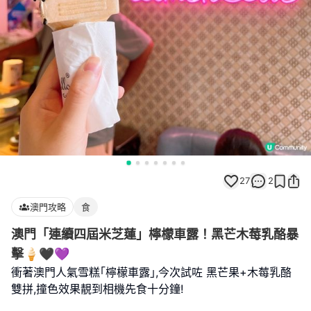
27
2
澳門攻略
食
澳門「連續四屆米芝蓮」檸檬車露！黑芒木莓乳酪暴
擊🍦🖤💜
衝著澳門人氣雪糕｢檸檬車露｣,今次試咗 黑芒果+木莓乳酪
雙拼,撞色效果靚到相機先食十分鐘!