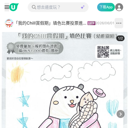
下載App
「我的Chill賞假期」填色比賽投票進行中✅
2026/06/01
1
/
2
Next