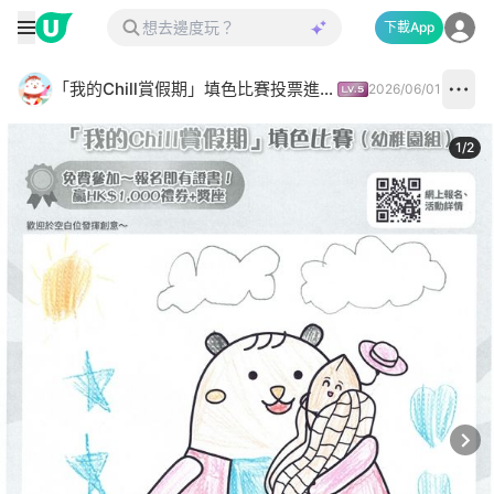
下載App
「我的Chill賞假期」填色比賽投票進行中✅
2026/06/01
1
/
2
Next