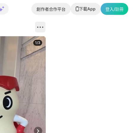
下載App
創作者合作平台
登入/註冊
1
/
3