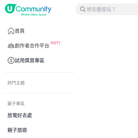
首頁
創作者合作平台
試用獎賞專區
熱門主題
親子專區
放電好去處
親子旅遊