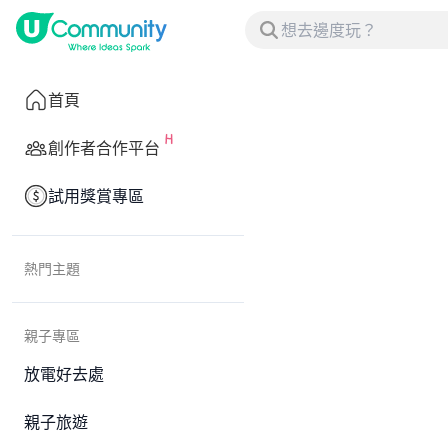
首頁
創作者合作平台
試用獎賞專區
熱門主題
親子專區
放電好去處
親子旅遊