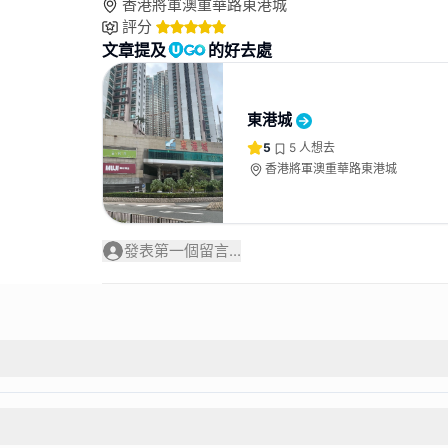
香港將軍澳重華路東港城
評分
文章提及
的好去處
東港城
5
5
人想去
香港將軍澳重華路東港城
發表第一個留言...