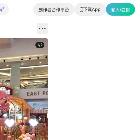
下載App
創作者合作平台
登入/註冊
1
/
2
即睇更多社
Next slide
返回帖文