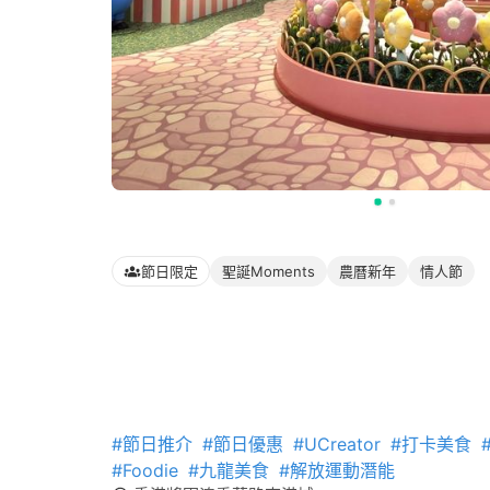
節日限定
聖誕Moments
農曆新年
情人節
#節日推介
#節日優惠
#UCreator
#打卡美食
#Foodie
#九龍美食
#解放運動潛能