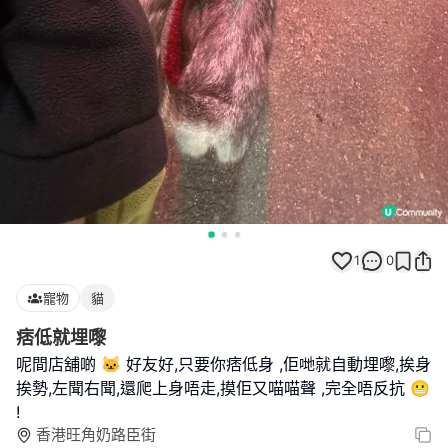
1
0
寵物
貓
痞低就埋嚟
呢間店舖啲 🐱 好友好,只要你痞低身 ,佢哋就自動埋嚟,挨身
挨勢,左聞右聞,還爬上身唔走,摸佢又喵喵聲 ,完全唔反抗 😬
!
香港旺角奶路臣街