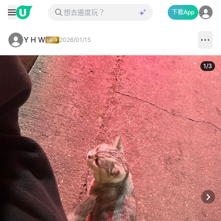
下載App
Y H W
2026/01/15
1
/
3
Next