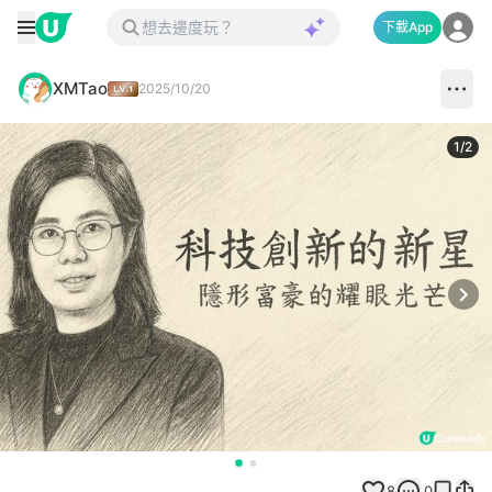
下載App
XMTao
2025/10/20
1
/
2
Next
8
0