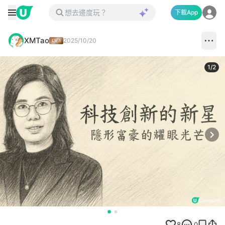
下載App
XMTao
2025/10/20
1
/
2
Next
8
0