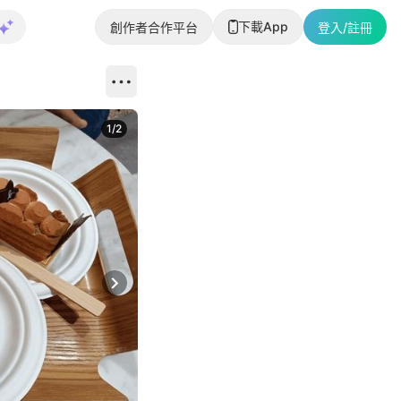
下載App
創作者合作平台
登入/註冊
1
/
2
即睇更多社
Next slide
返回帖文