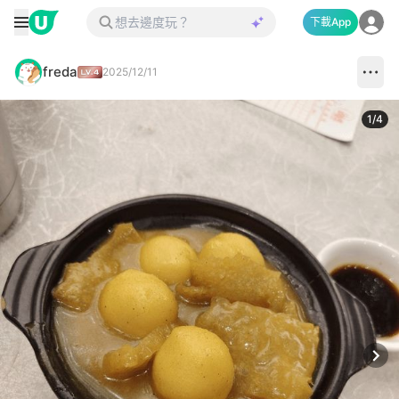
下載App
freda
2025/12/11
1
/
4
Next