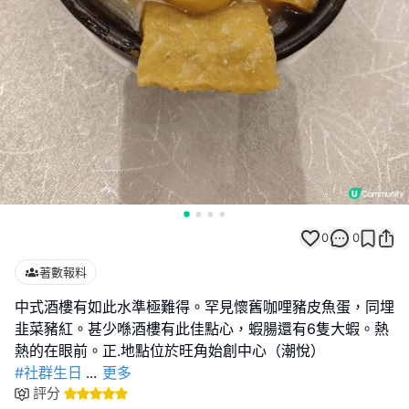
0
0
著數報料
中式酒樓有如此水準極難得。罕見懷舊咖哩豬皮魚蛋，同埋
韭菜豬紅。甚少喺酒樓有此佳點心，蝦腸還有6隻大蝦。熱
#社群生日
...
更多
評分