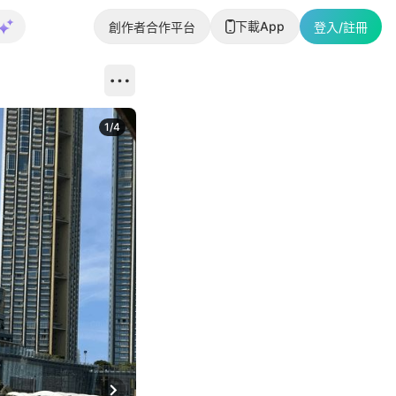
下載App
創作者合作平台
登入/註冊
1
/
4