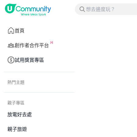
首頁
創作者合作平台
試用獎賞專區
熱門主題
親子專區
放電好去處
親子旅遊