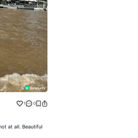
Next slide
1
0
t at all. Beautiful