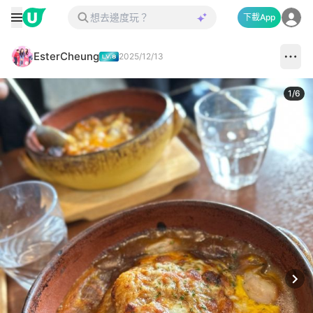
下載App
EsterCheung
2025/12/13
1
/
6
Next