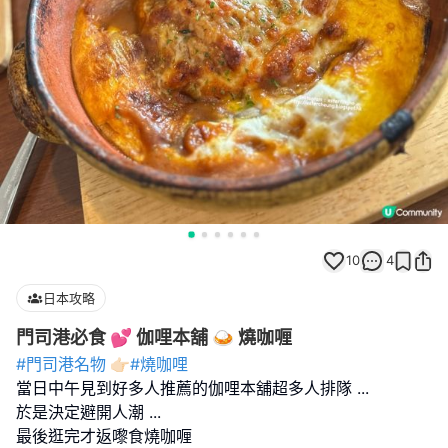
10
4
日本攻略
門司港必食 💕 伽哩本舖 🍛 燒咖喱
#門司港名物
👉🏻
#燒咖哩
當日中午見到好多人推薦的伽哩本舖超多人排隊 ...
於是決定避開人潮 ...
最後逛完才返嚟食燒咖喱