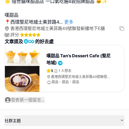
🌟 隱世貓咪甜品店 一口氣吃遍8款招牌甜品 🐱✨
嘆甜品
📍西環堅尼地城士美菲路4
...
更多
香港西環堅尼地城士美菲路49號聯發新樓地下E舖
評分
文章提及
的好去處
嘆甜品 Tan's Dessert Cafe (堅尼
地城)
5
1
人想去
香港西環堅尼地城士美菲路49號聯發新
樓地下E舖
甜品、甜品、甜品
發表第一個留言...
社群主題