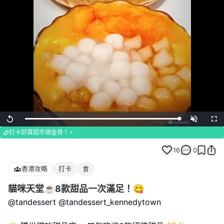
Loaded
:
Replay
Unmute
Full
100.00%
打卡即賞超市現金券！
16
0
香港攻略
打卡
食
貓咪天堂☕️8款甜品一次滿足！😋
@tandessert @tandessert_kennedytown