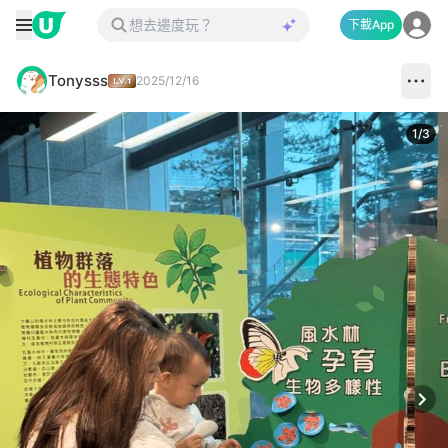
下載App
Tonysss
2025/12/16
1
/
3
Next