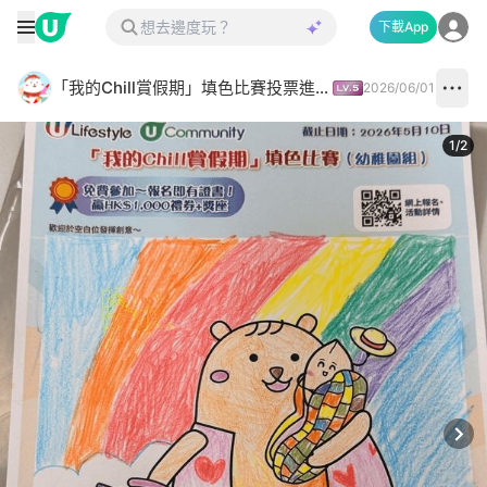
下載App
「我的Chill賞假期」填色比賽投票進行中✅
2026/06/01
1
/
2
Next