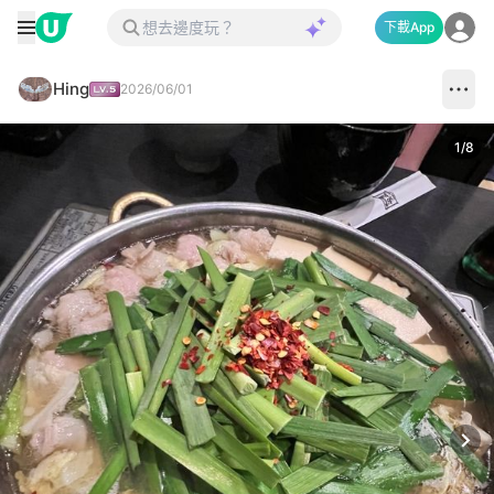
下載App
Hing
2026/06/01
1
/
8
Next