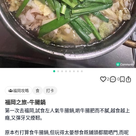
2
0
福岡攻略
食
打卡
福岡之旅-牛腸鍋
第一次去福岡,試食左人氣牛腸鍋,啲牛腸肥而不膩,越食越上
癮,又彈牙又煙靭｡
原本冇打算食牛腸鍋,但玩得太晏想食既鋪頭都關晒門,而呢