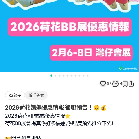
53
4
親子
新手爸媽
2026荷花媽媽優惠情報 筍嘢預告！👶💰
2026荷花VIP媽媽優惠情報⭐️
荷花BB展會場真係好多優惠,係哩度預先推介下先!
🎫門票銷售地點