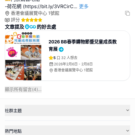
-荷花網 (https://bit.ly/3VRCirC
...
更多
香港會議展覽中心 1號館
評分
文章提及
的好去處
2026 BB春季購物節暨兒童成長教
育展
5
32
人想去
2026年2月6日 - 2月8日
香港會議展覽中心 1號館
顯示所有留言(
4
)...
社群主題
熱門地點