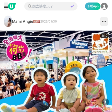
下載App
Mami Angie
2026/01/30
1
/
10
Next