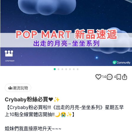
14
4
潮流玩物
Crybaby粉絲必買❤️✨
【Crybaby粉必買啦!!!《出走的月亮-坐坐系列》星期五早
上10點全線實體店開抽!!🌙😭✨】
姐妹們我直接原地升天~~~