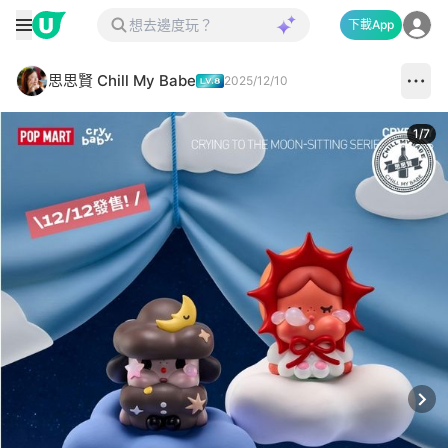
下載App
思思賢 Chill My Babe
2025/12/10
1
/
7
Next