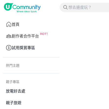
首頁
創作者合作平台
試用獎賞專區
熱門主題
親子專區
放電好去處
親子旅遊