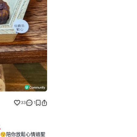
Next slide
33
1

紗廠😚陪你放鬆心情過聖