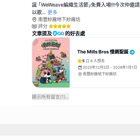
誕 ｢WeWeave編織生活節｣免費入場!!!今次仲
以歌
...
更多
南豐紗廠地下紗廠坊
評分
文章提及
的好去處
The Mills Bros 慢調聖誕
5
6
人想去
2025年12月5日 - 2026年1月1日
南豐紗廠地下紗廠坊
顯示所有留言(
1
)...