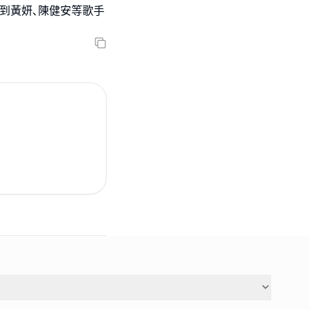
邀請到黃妍､陳健安等歌手