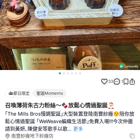
33
1
節日限定
聖誕Moments
召喚薄荷朱古力粉絲～🍫放鬆心情過聖誕🎅
｢The Mills Bros慢調聖誕｣大型裝置登陸南豐紗廠😚陪你放
鬆心情過聖誕 ｢WeWeave編織生活節｣免費入場!!!今次仲邀
請到黃妍､陳健安等歌手以歌
...
更多
南豐紗廠地下紗廠坊