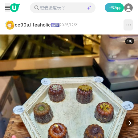
下載App
cc90s.lifeaholic
2025/12/21
1
/
6
Next