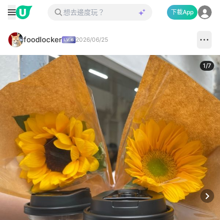
下載App
foodlocker
2026/06/25
1
/
7
Next