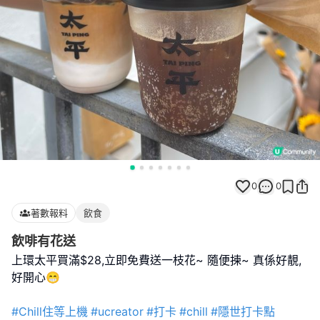
0
0
著數報料
飲食
飲啡有花送
上環太平買滿$28,立即免費送一枝花~ 隨便揀~ 真係好靚,
好開心😁
#Chill住等上機
#ucreator
#打卡
#chill
#隱世打卡點