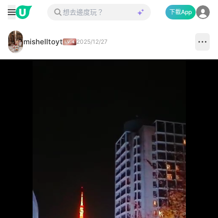
下載App
mishelltoyt
2025/12/27