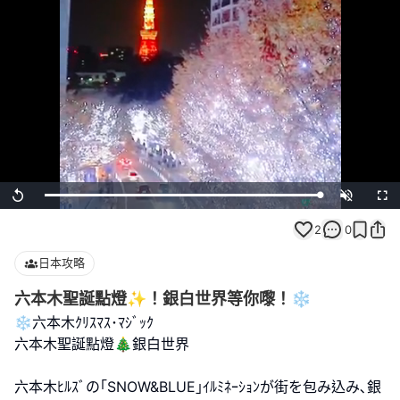
Loaded
:
Replay
Unmute
Full
100.00%
2
0
日本攻略
六本木聖誕點燈✨！銀白世界等你嚟！❄️
❄️六本木ｸﾘｽﾏｽ･ﾏｼﾞｯｸ
六本木聖誕點燈🎄銀白世界
六本木ﾋﾙｽﾞの｢SNOW&BLUE｣ｲﾙﾐﾈｰｼｮﾝが街を包み込み､銀