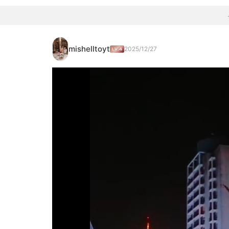
mishelltoyt
2025/12/27