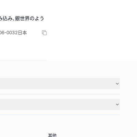
街を包み込み､銀世界のよう
o 106-0032日本
其他