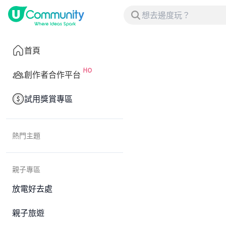
首頁
創作者合作平台
試用獎賞專區
熱門主題
親子專區
放電好去處
親子旅遊