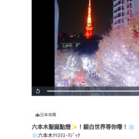
Loaded
:
Replay
100.00%
日本攻略
六本木聖誕點燈✨！銀白世界等你嚟！❄️
❄️六本木ｸﾘｽﾏｽ･ﾏｼﾞｯｸ