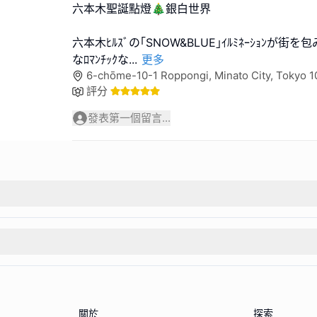
六本木聖誕點燈🎄銀白世界
六本木ﾋﾙｽﾞの｢SNOW&BLUE｣ｲﾙﾐﾈｰｼｮﾝが
なﾛﾏﾝﾁｯｸな
...
更多
6-chōme-10-1 Roppongi, Minato City, Toky
評分
發表第一個留言...
關於
探索