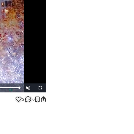
Unmute
Fullscreen
2
0