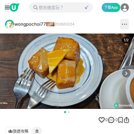
下載App
wongpochoi77
2026/02/24
1
/
2
Next
0
0
旅遊攻略
食