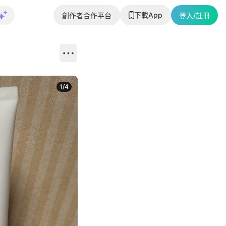
下載App
創作者合作平台
登入/註冊
1
/
4