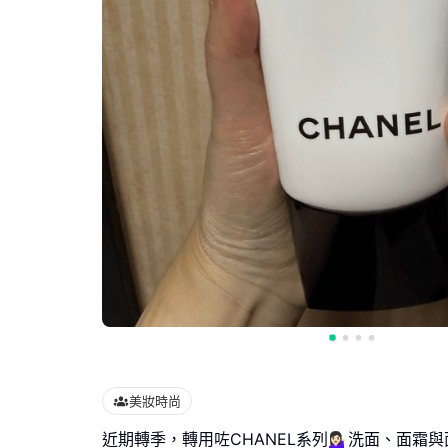
美妝時尚
近期轉季，轉用咗CHANEL系列💁🏻‍♀️洗面、面