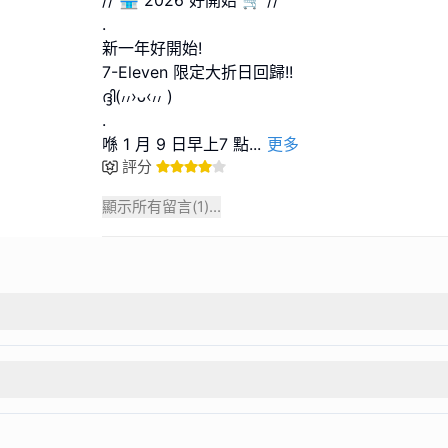
.
新一年好開始!
7-Eleven 限定大折日回歸!!
ദ്ദി(៸៸›ᴗ‹៸៸ )
.
喺 1 月 9 日早上7 點
...
更多
評分
顯示所有留言(
1
)...