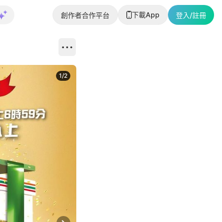
下載App
創作者合作平台
登入/註冊
1
/
2
即睇更多社