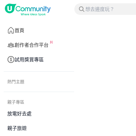
首頁
創作者合作平台
試用獎賞專區
熱門主題
親子專區
放電好去處
親子旅遊