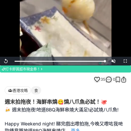
Loaded
:
Replay
Unmute
Full
100.00%
打卡即賞超市現金券！
35
0
香港攻略
食
週末拍拖夜！海鮮串燒😋燒八爪魚必試！🐙
🍻 週末拍拖夜!地道BBQ海鮮串燒大滿足!必試燒八爪魚!
Happy Weekend night! 睇完戲出嚟拍拖,今晚又嚟咗我哋
勁鍾意嘅地道BBQ海鮮串燒店
...
更多