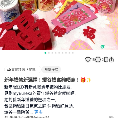
15
2
胃食精選（零食）
熱氣仔女
新年禮物新選擇！爆谷禮盒夠晒意！🎁✨
新年想送D有新意嘅賀年禮物比朋友,
見到myEureka的賀年爆谷禮盒就啱晒!
絕對係新年送禮的選項之一,
包裝夠晒節日氣氛之餘,仲夠晒好意頭,
爆谷一聲除舊
...
更多