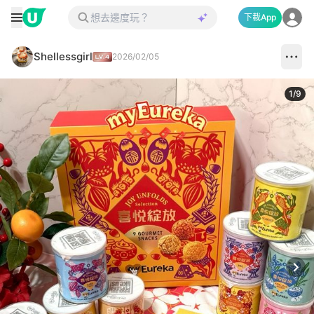
下載App
Shellessgirl
2026/02/05
1
/
9
Next