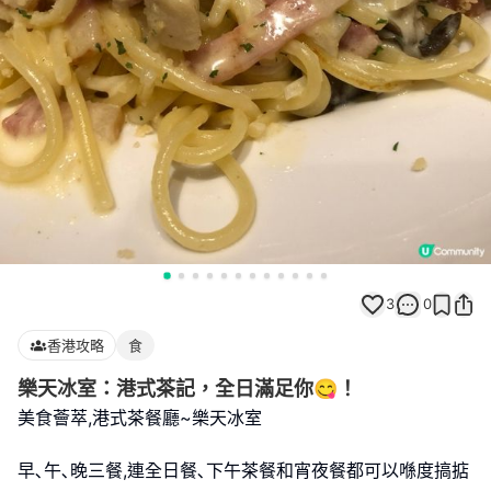
3
0
香港攻略
食
樂天冰室：港式茶記，全日滿足你😋！
美食薈萃,港式茶餐廳~樂天冰室
早､午､晚三餐,連全日餐､下午茶餐和宵夜餐都可以喺度搞掂