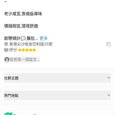
~
老少咸宜,食過返尋味
價錢相宜,環境舒適
飲嘢傾計💬,醫肚
...
更多
香港尖沙咀金巴利道25號
評分
發表第一個留言...
社群主題
熱門地點