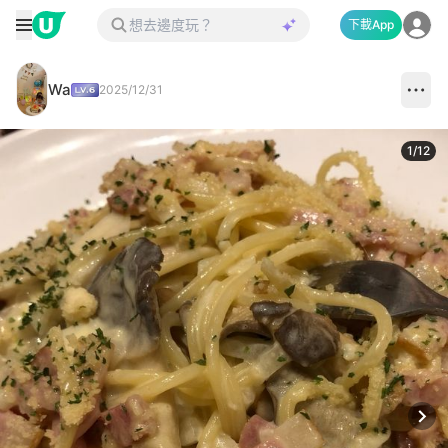
下載App
Wa
2025/12/31
1
/
12
Next