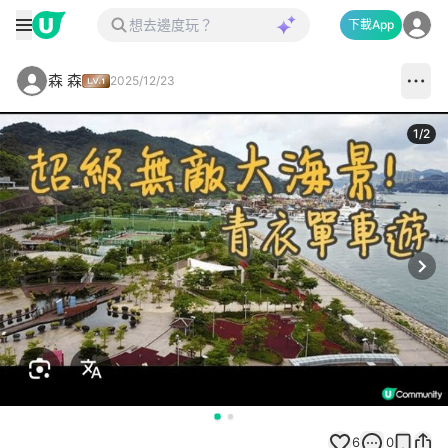
下載App
森 森
2025/12/23
1
/
2
Next
6
0