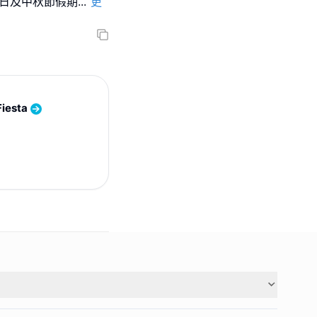
周六､日及中秋節假期
...
更
iesta