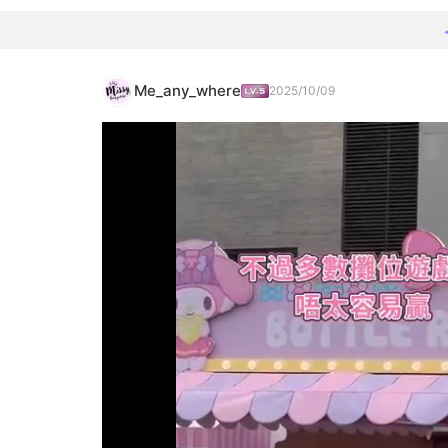
Me_any_where
2025/10/09