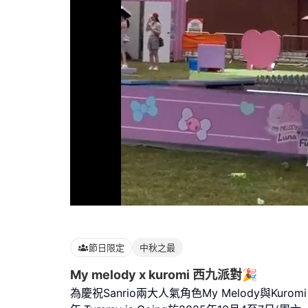
Loaded
:
100.00%
節日限定
中秋之最
My melody x kuromi 西九派對🎉
為慶祝Sanrio兩大人氣角色My Melody與Kurom