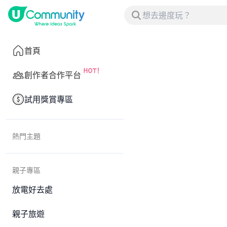
首頁
創作者合作平台
試用獎賞專區
熱門主題
親子專區
放電好去處
親子旅遊