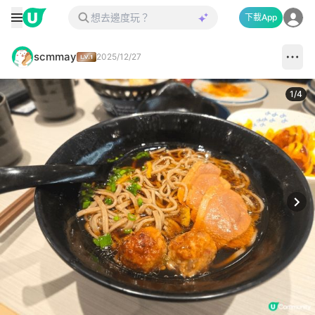
下載App
scmmay
2025/12/27
1
/
4
Next