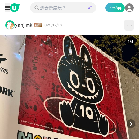
下載App
yanjimki
2025/12/18
1
/
4
Next