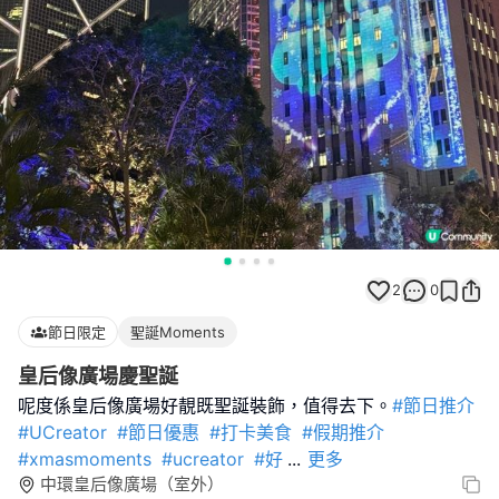
2
0
節日限定
聖誕Moments
皇后像廣場慶聖誕
呢度係皇后像廣場好靚既聖誕裝飾，值得去下。
#節日推介
#UCreator
#節日優惠
#打卡美食
#假期推介
#xmasmoments
#ucreator
#好
...
更多
中環皇后像廣場（室外）