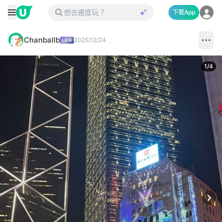
下載App
Chanballb
2025/12/24
1
/
4
Next